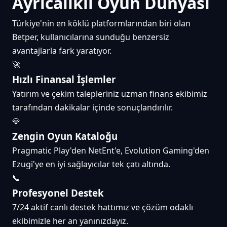
Ayrıcalıklı Oyun Dünyası
Türkiye'nin en köklü platformlarından biri olan
Betper, kullanıcılarına sunduğu benzersiz
avantajlarla fark yaratıyor.
🚀
Hızlı Finansal İşlemler
Yatırım ve çekim talepleriniz uzman finans ekibimiz
tarafından dakikalar içinde sonuçlandırılır.
💎
Zengin Oyun Kataloğu
Pragmatic Play'den NetEnt'e, Evolution Gaming'den
Ezugi'ye en iyi sağlayıcılar tek çatı altında.
📞
Profesyonel Destek
7/24 aktif canlı destek hattımız ve çözüm odaklı
ekibimizle her an yanınızdayız.