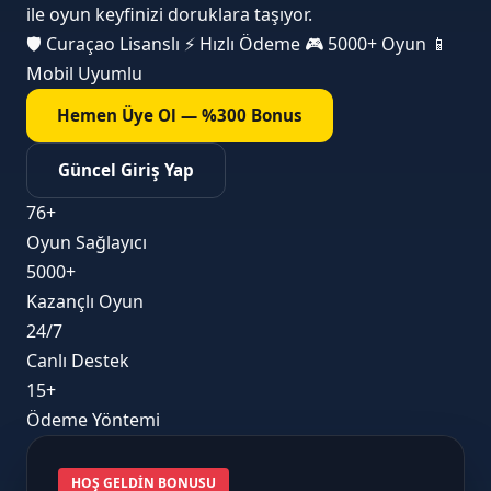
ile oyun keyfinizi doruklara taşıyor.
🛡️
Curaçao Lisanslı
⚡
Hızlı Ödeme
🎮
5000+ Oyun
📱
Mobil Uyumlu
Hemen Üye Ol — %300 Bonus
Güncel Giriş Yap
76+
Oyun Sağlayıcı
5000+
Kazançlı Oyun
24/7
Canlı Destek
15+
Ödeme Yöntemi
HOŞ GELDIN BONUSU